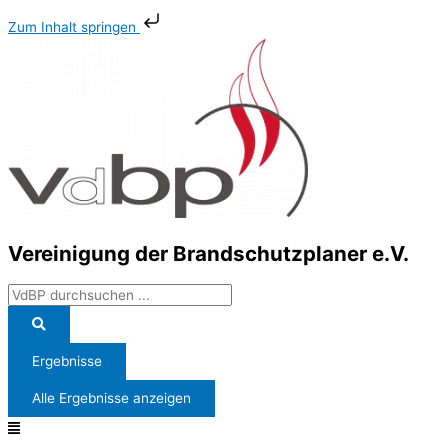
Zum
Search
Main
Zum Inhalt springen
Inhalt
...
Menu
springen
Vereinigung der Brandschutzplaner e.V.
Ergebnisse
Alle Ergebnisse anzeigen