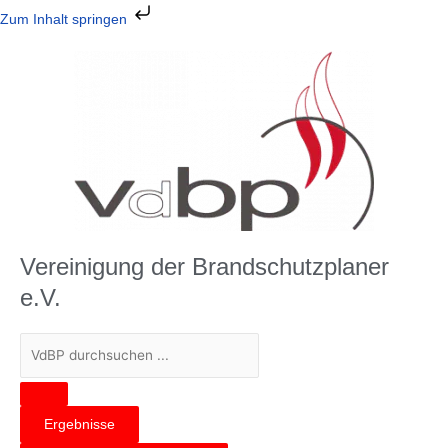
Zum
Zum Inhalt springen
Inhalt
springen
Vereinigung der Brandschutzplaner
e.V.
Search
...
Ergebnisse