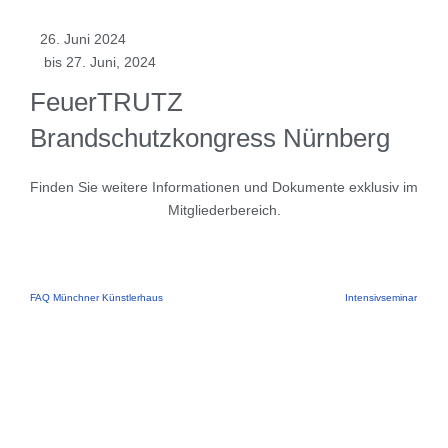
26. Juni 2024
bis 27. Juni, 2024
FeuerTRUTZ
Brandschutzkongress Nürnberg
Finden Sie weitere Informationen und Dokumente exklusiv im
Mitgliederbereich.
Zurück
Nä
FAQ Münchner Künstlerhaus
Intensivseminar
Quick Links
Startseite
Kontakt