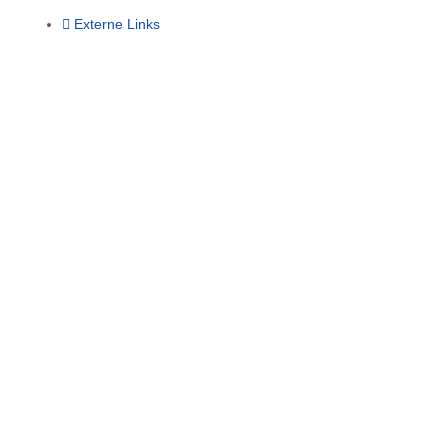
Externe Links
Petitionen und Initiativen
Downloads
Intern
Login
Name
E-Mail
Nachricht