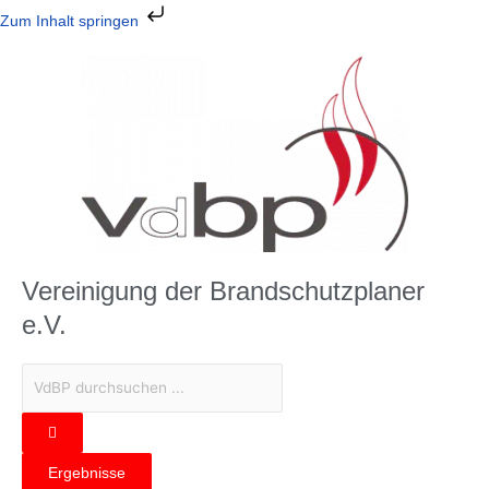
Zum
Zum Inhalt springen
Inhalt
springen
Vereinigung der Brandschutzplaner
e.V.
Search
...
Ergebnisse