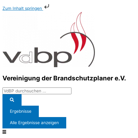
Zum
Search
Main
Zum Inhalt springen
Inhalt
...
Menu
springen
Vereinigung der Brandschutzplaner e.V.
Ergebnisse
Alle Ergebnisse anzeigen