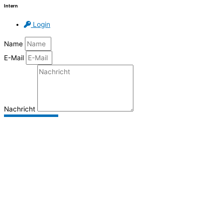
Intern
Login
Name
E-Mail
Nachricht
Senden
x